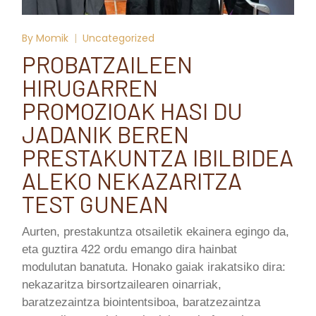
By
Momik
Uncategorized
PROBATZAILEEN
HIRUGARREN
PROMOZIOAK HASI DU
JADANIK BEREN
PRESTAKUNTZA IBILBIDEA
ALEKO NEKAZARITZA
TEST GUNEAN
Aurten, prestakuntza otsailetik ekainera egingo da,
eta guztira 422 ordu emango dira hainbat
modulutan banatuta. Honako gaiak irakatsiko dira:
nekazaritza birsortzailearen oinarriak,
baratzezaintza biointentsiboa, baratzezaintza