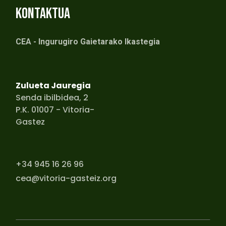
KONTAKTUA
CEA - Ingurugiro Gaietarako Ikastegia
Zulueta Jauregia
Senda ibilbidea, 2
P.K. 01007 - Vitoria-
Gastez
+34 945 16 26 96
cea@vitoria-gasteiz.org