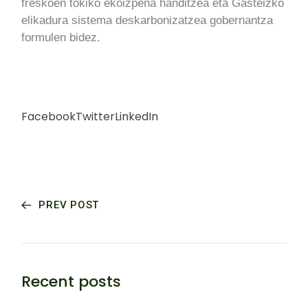
freskoen tokiko ekoizpena handitzea eta Gasteizko
elikadura sistema deskarbonizatzea gobernantza
formulen bidez.
Facebook
Twitter
LinkedIn
PREV POST
Recent posts