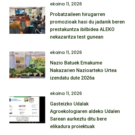
ekaina 11, 2026
Probatzaileen hirugarren
promozioak hasi du jadanik beren
prestakuntza ibilbidea ALEKO
nekazaritza test gunean
ekaina 11, 2026
Nazio Batuek Emakume
Nakazarien Nazioarteko Urtea
izendatu dute 2026a
ekaina 11, 2026
Gasteizko Udalak
Agroekologiaren aldeko Udalen
Sarean aurkeztu ditu bere
elikadura proiektuak