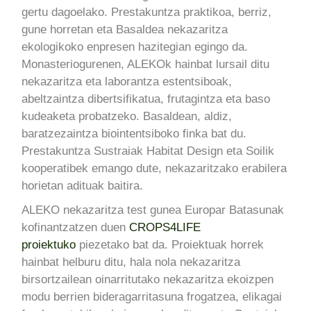
gertu dagoelako. Prestakuntza praktikoa, berriz,
gune horretan eta Basaldea nekazaritza
ekologikoko enpresen hazitegian egingo da.
Monasteriogurenen, ALEKOk hainbat lursail ditu
nekazaritza eta laborantza estentsiboak,
abeltzaintza dibertsifikatua, frutagintza eta baso
kudeaketa probatzeko. Basaldean, aldiz,
baratzezaintza biointentsiboko finka bat du.
Prestakuntza Sustraiak Habitat Design eta Soilik
kooperatibek emango dute, nekazaritzako erabilera
horietan adituak baitira.
ALEKO nekazaritza test gunea Europar Batasunak
kofinantzatzen duen
CROPS4LIFE
proiektuko
piezetako bat da. Proiektuak horrek
hainbat helburu ditu, hala nola nekazaritza
birsortzailean oinarritutako nekazaritza ekoizpen
modu berrien bideragarritasuna frogatzea, elikagai