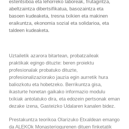
estentsiboa eta lehorreko laboreak, frutagintza,
abeltzaintza dibertsifikatua, basozaintza eta
basoen kudeaketa, tresna txikien eta makinen
eraikuntza, ekonomia sozial eta solidarioa, eta
taldeen kudeaketa.
Uztailetik azarora bitartean, probatzaileak
praktikak egingo dituzte: beren proiektu
profesionalak probatuko dituzte,
profesionalizaziorako jauzia egin aurretik hura
baliozkotu eta hobetzeko. Berrikuntza gisa,
ikasturte honetan gaikako informazio modulu
txikiak antolatuko dira, eta edozein pertsonak eman
dezake izena, Gasteizko Udalaren kanalen bidez.
Prestakuntza teorikoa Olarizuko Etxaldean emango
da ALEKOk Monasteriogurenen dituen finketatik