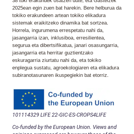
38 toki erakundek osatzen dute, eta Gasteizek
2025ean egin zuen bat harekin. Bere helburua da
tokiko erakundeen artean tokiko elikadura
sistemak eraikitzeko dinamika bat sortzea.
Horrela, ingurumena errespetatu nahi da,
jasangarria izan, inklusiboa, erresilientea,
segurua eta dibertsifikatua, janari osasungarria,
jasangarria eta herritar guztientzako
eskuragarria ziurtatu nahi da, eta tokiko
enplegua sustatu, agroekologiaren eta elikadura
subiranotasunaren ikuspegiekin bat etorriz.
101114329 LIFE 22-GIC-ES-CROPS4LIFE
Co-funded by the European Union. Views and