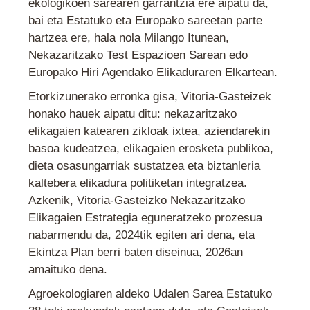
ekologikoen sarearen garrantzia ere aipatu da,
bai eta Estatuko eta Europako sareetan parte
hartzea ere, hala nola Milango Itunean,
Nekazaritzako Test Espazioen Sarean edo
Europako Hiri Agendako Elikaduraren Elkartean.
Etorkizunerako erronka gisa, Vitoria-Gasteizek
honako hauek aipatu ditu: nekazaritzako
elikagaien katearen zikloak ixtea, aziendarekin
basoa kudeatzea, elikagaien erosketa publikoa,
dieta osasungarriak sustatzea eta biztanleria
kaltebera elikadura politiketan integratzea.
Azkenik, Vitoria-Gasteizko Nekazaritzako
Elikagaien Estrategia eguneratzeko prozesua
nabarmendu da, 2024tik egiten ari dena, eta
Ekintza Plan berri baten diseinua, 2026an
amaituko dena.
Agroekologiaren aldeko Udalen Sarea Estatuko