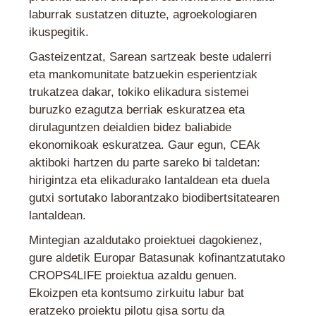
laburrak sustatzen dituzte, agroekologiaren
ikuspegitik.
Gasteizentzat, Sarean sartzeak beste udalerri
eta mankomunitate batzuekin esperientziak
trukatzea dakar, tokiko elikadura sistemei
buruzko ezagutza berriak eskuratzea eta
dirulaguntzen deialdien bidez baliabide
ekonomikoak eskuratzea. Gaur egun, CEAk
aktiboki hartzen du parte sareko bi taldetan:
hirigintza eta elikadurako lantaldean eta duela
gutxi sortutako laborantzako biodibertsitatearen
lantaldean.
Mintegian azaldutako proiektuei dagokienez,
gure aldetik Europar Batasunak kofinantzatutako
CROPS4LIFE proiektua azaldu genuen.
Ekoizpen eta kontsumo zirkuitu labur bat
eratzeko proiektu pilotu gisa sortu da