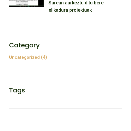
Sarean aurkeztu ditu bere
elikadura proiektuak
Category
(4)
Uncategorized
Tags