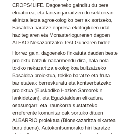
CROPS4LIFE. Dagoeneko gainditu du bere
ekuatorea, eta lanean jarraitzen du sektorean
ekintzailetza agroekologiko berriak sortzeko,
Basaldea baratze enpresa ekologikoen udal
hazitegiaren eta Monasteriogurenen dagoen
ALEKO Nekazaritzako Test Gunearen bidez.
Horrez gain, dagoeneko finkatuta dauden beste
proiektu batzuk nabarmendu dira, hala nola
tokiko nekazaritza ekologikoa bultzatzeko
Basaldea proiektua, tokiko baratze eta fruta
barietateak berreskuratu eta kontserbatzeko
proiektua (Euskadiko Hazien Sarearekin
lankidetzan), eta Eguzkialdean elikadura
osasungarri eta iraunkorra sustatzeko
erreferente komunitarioak sortuko dituen
ALBARRIO proiektua (Bionekazaritza elkartea
buru duena). Autokontsumorako hiri baratze