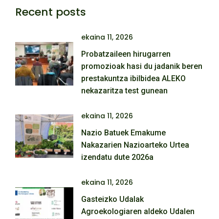
Recent posts
ekaina 11, 2026
Probatzaileen hirugarren
promozioak hasi du jadanik beren
prestakuntza ibilbidea ALEKO
nekazaritza test gunean
ekaina 11, 2026
Nazio Batuek Emakume
Nakazarien Nazioarteko Urtea
izendatu dute 2026a
ekaina 11, 2026
Gasteizko Udalak
Agroekologiaren aldeko Udalen