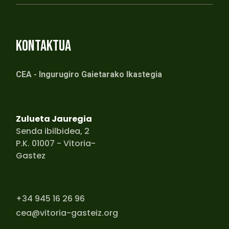
KONTAKTUA
CEA - Ingurugiro Gaietarako Ikastegia
Zulueta Jauregia
Senda ibilbidea, 2
P.K. 01007 - Vitoria-
Gastez
+34 945 16 26 96
cea@vitoria-gasteiz.org