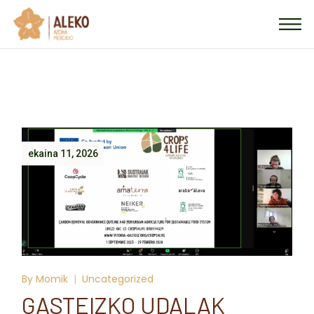
ekaina 11, 2026
By
Momik
Uncategorized
GASTEIZKO UDALAK