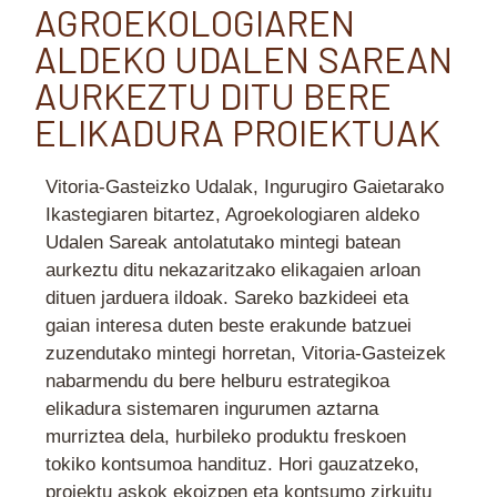
AGROEKOLOGIAREN
ALDEKO UDALEN SAREAN
AURKEZTU DITU BERE
ELIKADURA PROIEKTUAK
Vitoria-Gasteizko Udalak, Ingurugiro Gaietarako
Ikastegiaren bitartez, Agroekologiaren aldeko
Udalen Sareak antolatutako mintegi batean
aurkeztu ditu nekazaritzako elikagaien arloan
dituen jarduera ildoak. Sareko bazkideei eta
gaian interesa duten beste erakunde batzuei
zuzendutako mintegi horretan, Vitoria-Gasteizek
nabarmendu du bere helburu estrategikoa
elikadura sistemaren ingurumen aztarna
murriztea dela, hurbileko produktu freskoen
tokiko kontsumoa handituz. Hori gauzatzeko,
proiektu askok ekoizpen eta kontsumo zirkuitu