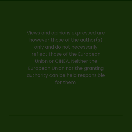
Views and opinions expressed are
however those of the author(s)
only and do not necessarily
reflect those of the European
Union or CINEA. Neither the
European Union nor the granting
authority can be held responsible
for them.